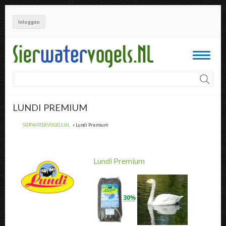
Overslaan
en
Inloggen
naar
de
inhoud
Toggle
gaan
navigati
LUNDI PREMIUM
SIERWATERVOGELS.NL
Lundi Premium
Lundi Premium
Lundi Premium " title="
Lundi Premium
" />