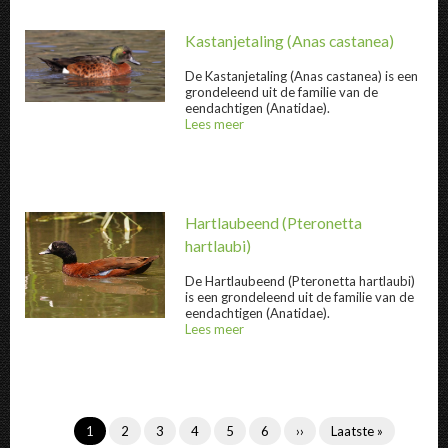
Kastanjetaling
(Anas castanea)
De
Kastanjetaling
(Anas castanea) is een
grondeleend uit de familie van de
Kastanjetaling " title="
Kastanjetaling
" />
eendachtigen (Anatidae).
Lees meer
over
@title
Hartlaubeend
(Pteronetta
hartlaubi)
De
Hartlaubeend
(Pteronetta hartlaubi)
is een grondeleend uit de familie van de
eendachtigen (Anatidae).
Hartlaubeend " title="
Hartlaubeend
" />
Lees meer
over
@title
Paginering
Huidige
1
Inhoud
2
Inhoud
3
Inhoud
4
Inhoud
5
Inhoud
6
Volgende
››
Laatste
Laatste »