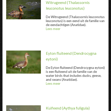
Witrugeend
(Thalassornis
leuconotus leuconotus)
De
Witrugeend
(Thalassornis leuconotus
Witrugeend " title="
Witrugeend
" />
leuconotus) is een eend uit de familie van
de eendachtigen (Anatidae).
Lees meer
over
@title
Eyton fluiteend
(Dendrocygna
eytoni)
De
Eyton fluiteend
(Dendrocygna eytoni)
is een fluiteend uit de familie van de
Eyton fluiteend " title="
Eyton fluiteend
" />
water birds that includes ducks, geese,
and swans (Anatidae).
Lees meer
over
@title
Kuifeend
(Aythya fuligula)