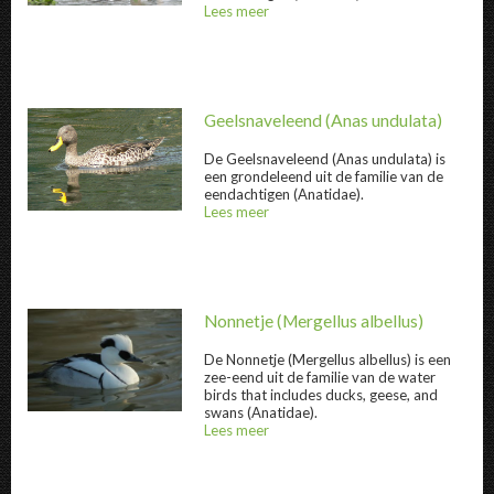
Vlekbekeend " title="
Vlekbekeend
" />
Lees meer
over
@title
Geelsnaveleend
(Anas undulata)
De
Geelsnaveleend
(Anas undulata) is
een grondeleend uit de familie van de
eendachtigen (Anatidae).
Geelsnaveleend " title="
Geelsnaveleend
" /
Lees meer
over
@title
Nonnetje
(Mergellus albellus)
De
Nonnetje
(Mergellus albellus) is een
zee-eend uit de familie van de water
birds that includes ducks, geese, and
Nonnetje " title="
Nonnetje
" />
swans (Anatidae).
Lees meer
over
@title