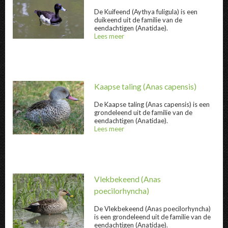
De
Kuifeend
(Aythya fuligula) is een
duikeend uit de familie van de
eendachtigen (Anatidae).
Lees meer
over
Kuifeend " title="
Kuifeend
" />
@title
Kaapse taling
(Anas capensis)
De
Kaapse taling
(Anas capensis) is een
grondeleend uit de familie van de
eendachtigen (Anatidae).
Lees meer
over
Kaapse taling " title="
Kaapse taling
" />
@title
Vlekbekeend
(Anas
poecilorhyncha)
De
Vlekbekeend
(Anas poecilorhyncha)
is een grondeleend uit de familie van de
eendachtigen (Anatidae).