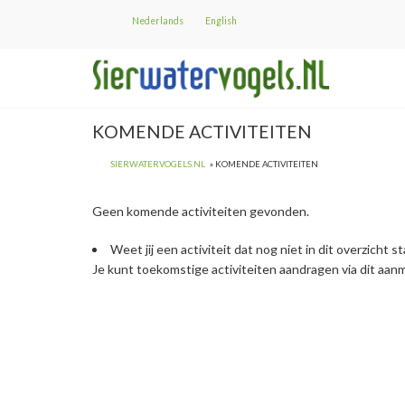
Overslaan
Nederlands
English
en
naar
de
inhoud
gaan
KOMENDE ACTIVITEITEN
SIERWATERVOGELS.NL
KOMENDE ACTIVITEITEN
Geen komende activiteiten gevonden.
Weet jij een activiteit dat nog niet in dit overzicht s
Je kunt toekomstige activiteiten aandragen via dit aanm