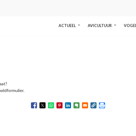
ACTUEEL
AVICULTUUR
VOGE
+
+
taat?
eldformulier.