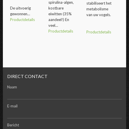
spirulina-algen,
stabiliseert het
De uitvoerig
kostbare
metabolisme
gewonnen…
eiwitten (35%
van uw vogels.
Productdetails
aandeel!) En
veel…
Productdetails
Productdetails
DIRECT CONTACT
Naam
E-mail
Bericht