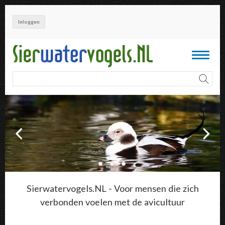
Overslaan
en
Inloggen
naar
de
inhoud
Toggle
gaan
navigati
Sierwatervogels.NL - Voor mensen die zich
verbonden voelen met de avicultuur