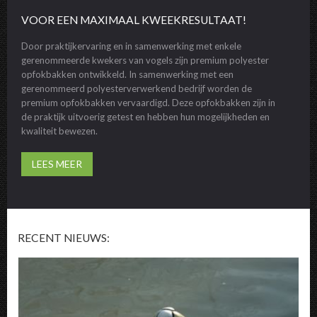
VOOR EEN MAXIMAAL KWEEKRESULTAAT!
Door praktijkervaring en in samenwerking met enkele
gerenommeerde kwekers van vogels zijn premium polyester
opfokbakken ontwikkeld. In samenwerking met een
gerenommeerd polyesterverwerkend bedrijf worden de
premium opfokbakken vervaardigd. Deze opfokbakken zijn in
de praktijk uitvoerig getest en hebben hun mogelijkheden en
kwaliteit bewezen.
LEES MEER
RECENT NIEUWS: