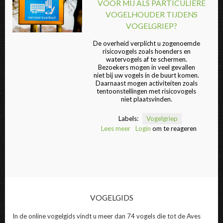
VOOR MIJ ALS PARTICULIERE
VOGELHOUDER TIJDENS
VOGELGRIEP?
Welke maatregelen gelden voor mij als partic
De overheid verplicht u zogenoemde
risicovogels zoals hoenders en
watervogels af te schermen.
Bezoekers mogen in veel gevallen
niet bij uw vogels in de buurt komen.
Daarnaast mogen activiteiten zoals
tentoonstellingen met risicovogels
niet plaatsvinden.
Labels:
Vogelgriep
Lees meer
over
Login
om te reageren
Welke
maatregelen
gelden
voor
mij
als
particuliere
vogelhouder
VOGELGIDS
tijdens
vogelgriep?
In de online vogelgids vindt u meer dan 74 vogels die tot de Aves