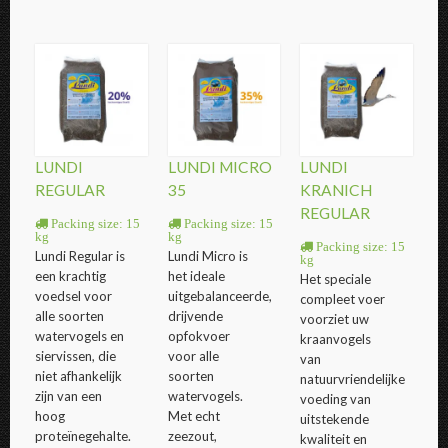
LUNDI
LUNDI MICRO
LUNDI
REGULAR
35
KRANICH
REGULAR
Packing size: 15
Packing size: 15
kg
kg
Packing size: 15
Lundi Regular is
Lundi Micro is
kg
een krachtig
het ideale
Het speciale
voedsel voor
uitgebalanceerde,
compleet voer
alle soorten
drijvende
voorziet uw
watervogels en
opfokvoer
kraanvogels
siervissen, die
voor alle
van
niet afhankelijk
soorten
natuurvriendelijke
zijn van een
watervogels.
voeding van
hoog
Met echt
uitstekende
proteïnegehalte.
zeezout,
kwaliteit en