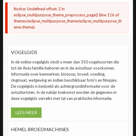
FOUTMELDING
Notice
: Undefined offset: 2 in
eclipse_multipurpose_theme_preprocess_page()
(line
116
of
themes/eclipse_multipurpose_theme/eclipse_multipurpose_th
eme.theme
).
VOGELGIDS
In de online vogelgids vindt u meer dan 350 vogelsoorten die
tot de Aves familie behoren en in de avicultuur voorkomen.
Informatie over kenmerken, biotoop, broed, voeding,
ringmaat, wetgeving en indien beschikbaar foto's en filmpjes.
De vogelgids is bedoeld als achtergrondinformatie voor de
aviculturisten. In de nabije toekomst worden de gegevens in
deze vogelgids verreikt met tal van praktische informatie.
LEES MEER
HEMEL BROEDMACHINES