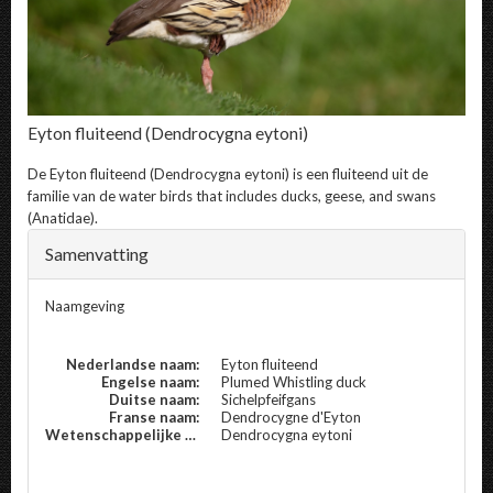
Eyton fluiteend
(Dendrocygna eytoni)
De
Eyton fluiteend
(Dendrocygna eytoni) is een fluiteend uit de
familie van de water birds that includes ducks, geese, and swans
(Anatidae).
Samenvatting
Naamgeving
Nederlandse naam:
Eyton fluiteend
Engelse naam:
Plumed Whistling duck
Duitse naam:
Sichelpfeifgans
Franse naam:
Dendrocygne d'Eyton
Wetenschappelijke naam:
Dendrocygna eytoni