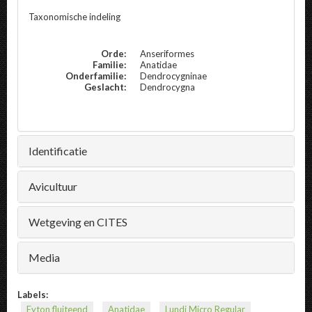
Taxonomische indeling
Orde:
Anseriformes
Familie:
Anatidae
Onderfamilie:
Dendrocygninae
Geslacht:
Dendrocygna
Identificatie
Avicultuur
Wetgeving en CITES
Media
Labels:
Eyton fluiteend
Anatidae
Lundi Micro Regular