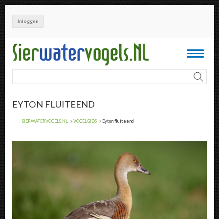
Overslaan
en
Inloggen
naar
de
inhoud
Toggle
gaan
navigati
EYTON FLUITEEND
SIERWATERVOGELS.NL
VOGELGIDS
Eyton fluiteend