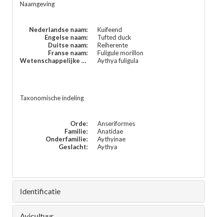
Naamgeving
Nederlandse naam:
Kuifeend
Engelse naam:
Tufted duck
Duitse naam:
Reiherente
Franse naam:
Fuligule morillon
Wetenschappelijke naam:
Aythya fuligula
Taxonomische indeling
Orde:
Anseriformes
Familie:
Anatidae
Onderfamilie:
Aythyinae
Geslacht:
Aythya
Identificatie
Avicultuur