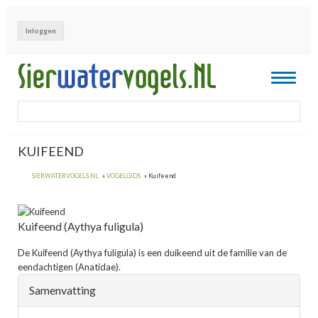
Overslaan
en
Inloggen
naar
de
inhoud
Toggle
gaan
navigati
KUIFEEND
SIERWATERVOGELS.NL
VOGELGIDS
Kuifeend
Kuifeend
(Aythya fuligula)
De
Kuifeend
(Aythya fuligula) is een duikeend uit de familie van de
eendachtigen (Anatidae).
Samenvatting