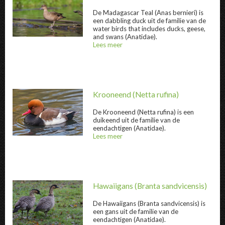
De
Madagascar Teal
(Anas bernieri) is
een dabbling duck uit de familie van de
water birds that includes ducks, geese,
Madagascar Teal " title="
Madagascar Teal
" 
and swans (Anatidae).
Lees meer
over
@title
Krooneend
(Netta rufina)
De
Krooneend
(Netta rufina) is een
duikeend uit de familie van de
eendachtigen (Anatidae).
Krooneend " title="
Krooneend
" />
Lees meer
over
@title
Hawaiigans
(Branta sandvicensis)
De
Hawaiigans
(Branta sandvicensis) is
een gans uit de familie van de
eendachtigen (Anatidae).
Hawaiigans " title="
Hawaiigans
" />