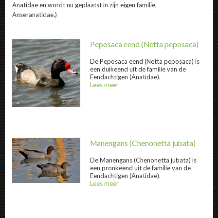
Anatidae en wordt nu geplaatst in zijn eigen familie,
Anseranatidae.)
Peposaca eend
(Netta peposaca)
De
Peposaca eend
(Netta peposaca) is
een duikeend uit de familie van de
Eendachtigen (Anatidae).
Lees meer
over
@title
Peposaca eend " title="
Peposaca eend
" />
Manengans
(Chenonetta jubata)
De
Manengans
(Chenonetta jubata) is
een pronkeend uit de familie van de
Eendachtigen (Anatidae).
Manengans " title="
Manengans
" />
Lees meer
over
@title