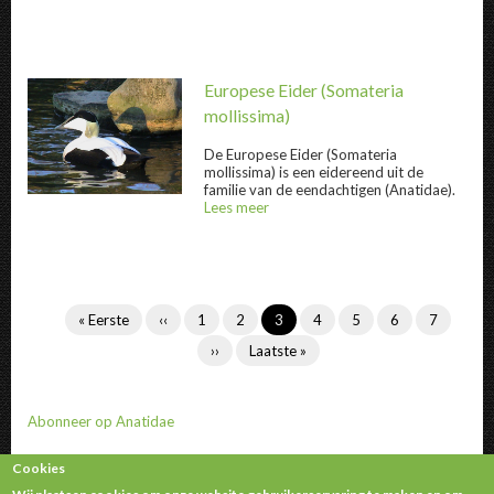
Europese Eider
(Somateria
mollissima)
De
Europese Eider
(Somateria
mollissima) is een eidereend uit de
Europese Eider " title="
Europese Eider
" />
familie van de eendachtigen (Anatidae).
Lees meer
over
@title
Paginering
Eerste
« Eerste
Vorige
‹‹
Inhoud
1
Inhoud
2
Huidige
3
Inhoud
4
Inhoud
5
Inhoud
6
Inhoud
7
pagina
pagina
doorzoeken
doorzoeken
pagina
doorzoeken
doorzoeken
doorzoeken
doorzoek
Volgende
››
Laatste
Laatste »
pagina
pagina
Abonneer op Anatidae
Cookies