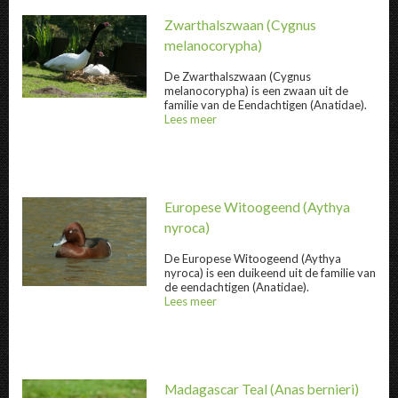
Zwarthalszwaan
(Cygnus
melanocorypha)
De
Zwarthalszwaan
(Cygnus
melanocorypha) is een zwaan uit de
Zwarthalszwaan " title="
Zwarthalszwaan
" /
familie van de Eendachtigen (Anatidae).
Lees meer
over
@title
Europese Witoogeend
(Aythya
nyroca)
De
Europese Witoogeend
(Aythya
nyroca) is een duikeend uit de familie van
Europese Witoogeend " title="
Europese Wi
de eendachtigen (Anatidae).
Lees meer
over
@title
Madagascar Teal
(Anas bernieri)