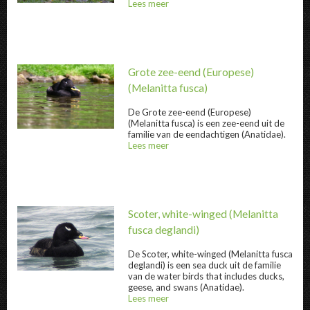
Lees meer
over
@title
Grote zee-eend (Europese)
(Melanitta fusca)
De
Grote zee-eend (Europese)
(Melanitta fusca) is een zee-eend uit de
Grote zee-eend (Europese) " title="
Grote ze
familie van de eendachtigen (Anatidae).
Lees meer
over
@title
Scoter, white-winged
(Melanitta
fusca deglandi)
De
Scoter, white-winged
(Melanitta fusca
deglandi) is een sea duck uit de familie
Scoter, white-winged " title="
Scoter, white
van de water birds that includes ducks,
geese, and swans (Anatidae).
Lees meer
over
@title