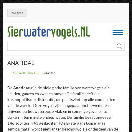
Overslaan
en
Inloggen
naar
de
inhoud
Toggle
gaan
navigati
ANATIDAE
SIERWATERVOGELS.NL
Anatidae
De
Anatidae
zijn de biologische familie van watervogels die
eenden, ganzen en zwanen omvat. De familie heeft een
kosmopolitische distributie, die plaatsvindt op alle continenten
van de wereld. Deze vogels zijn aangepast om te zwemmen,
drijvend op het wateroppervlak en in sommige gevallen te
duiken in ten minste ondiep water. De familie bevat ongeveer
146 soorten in 43 geslachten. (De Ekstergans
(Anseranas
semipalmata)
wordt niet langer beschouwd als onderdeel van de