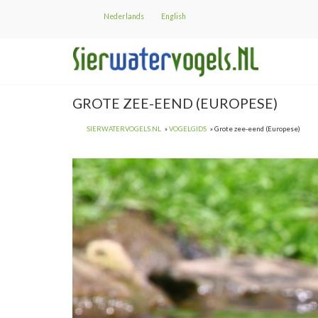
Overslaan
Nederlands
English
en
naar
de
inhoud
gaan
GROTE ZEE-EEND (EUROPESE)
SIERWATERVOGELS.NL
VOGELGIDS
Grote zee-eend (Europese)