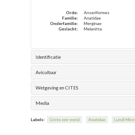
Orde:
Anseriformes
Familie:
Anatidae
Onderfamilie:
Merginae
Geslacht:
Melanitta
Identificatie
Avicultuur
Wetgeving en CITES
Media
Labels:
Grote zee-eend
Anatidae
Lundi Micr