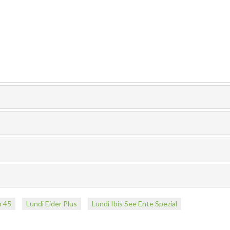
o 45
Lundi Eider Plus
Lundi Ibis See Ente Spezial