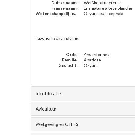
Duitse naam:
Weißkopfruderente
Franse naam:
Érismature à tête blanche
Wetenschappelijke naam:
Oxyura leucocephala
Taxonomische indeling
Orde:
Anseriformes
Familie:
Anatidae
Geslacht:
Oxyura
Identificatie
Avicultuur
Wetgeving en CITES