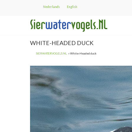
Overslaan
Nederlands
English
en
naar
de
inhoud
gaan
WHITE-HEADED DUCK
SIERWATERVOGELS.NL
White-Headed duck