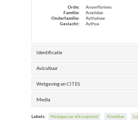
Orde:
Anseriformes
Familie:
Anatidae
Onderfamilie:
Aythyinae
Geslacht:
Aythya
Identificatie
Avicultuur
Wetgeving en CITES
Media
Labels:
Madagascar witoogeend
Anatidae
Lu