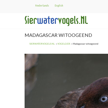
Overslaan
Nederlands
English
en
naar
de
inhoud
gaan
MADAGASCAR WITOOGEEND
SIERWATERVOGELS.NL
VOGELGIDS
Madagascar witoogeend