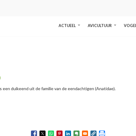
ACTUEEL
AVICULTUUR
VOGE
+
+
)
is een duikeend uit de familie van de eendachtigen (Anatidae).
" />