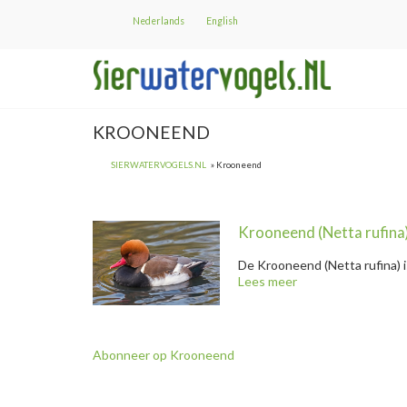
Overslaan
Nederlands
English
en
naar
de
inhoud
gaan
KROONEEND
SIERWATERVOGELS.NL
Krooneend
Krooneend
(Netta rufina
De
Krooneend
(Netta rufina) 
Lees meer
over
@title
Krooneend " title="
Krooneend
Abonneer op Krooneend