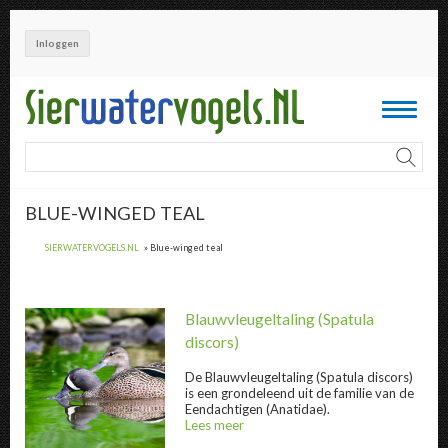
Overslaan
en
Inloggen
naar
de
inhoud
Toggle
gaan
navigati
BLUE-WINGED TEAL
SIERWATERVOGELS.NL
Blue-winged teal
Blauwvleugeltaling
(Spatula
discors)
De
Blauwvleugeltaling
(Spatula discors)
is een grondeleend uit de familie van de
Eendachtigen (Anatidae).
Lees meer
over
@title
Blauwvleugeltaling " title="
Blauwvleugeltal