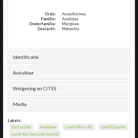
Orde:
Anseriformes
Familie:
Anatidae
Onderfamilie:
Merginae
Geslacht:
Melanitta
Identificatie
Avicultuur
Wetgeving en CITES
Media
Labels:
Surf scoter
Anatidae
Lundi Micro 45
Lundi Exquisit
Lundi Ibis See Ente Spezial