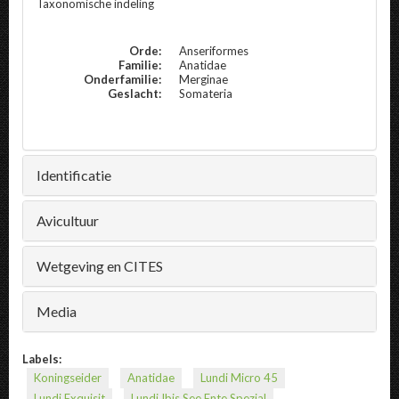
Taxonomische indeling
Orde:
Anseriformes
Familie:
Anatidae
Onderfamilie:
Merginae
Geslacht:
Somateria
Identificatie
Avicultuur
Wetgeving en CITES
Media
Labels:
Koningseider
Anatidae
Lundi Micro 45
Lundi Exquisit
Lundi Ibis See Ente Spezial