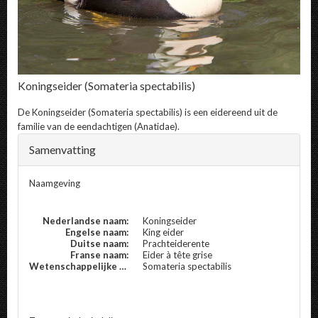
Koningseider
(Somateria spectabilis)
De
Koningseider
(Somateria spectabilis) is een eidereend uit de
familie van de eendachtigen (Anatidae).
Samenvatting
Naamgeving
Nederlandse naam:
Koningseider
Engelse naam:
King eider
Duitse naam:
Prachteiderente
Franse naam:
Eider à tête grise
Wetenschappelijke naam:
Somateria spectabilis