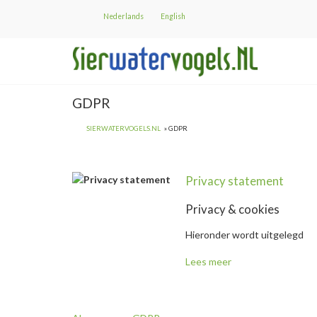
Overslaan
Nederlands
English
en
naar
de
inhoud
gaan
GDPR
SIERWATERVOGELS.NL
GDPR
Privacy statement " title="
Privacy statement
Privacy statement
" />
Privacy & cookies
Hieronder wordt uitgelegd
Lees meer
over
Privacy
statement