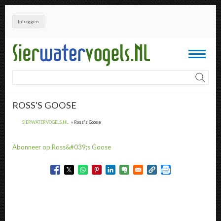
Overslaan
en
Inloggen
naar
de
inhoud
Toggle
gaan
navigati
ROSS'S GOOSE
SIERWATERVOGELS.NL
Ross's Goose
Abonneer op Ross&#039;s Goose