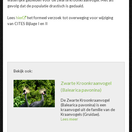
gevolg dat de populatie drastisch is gedaald.
Lees
hier
het formeel verzoek tot overweging voor wijziging
van CITES Bijlage I en II
Bekijk ook:
Zwarte Kroonkraanvogel
(Balearica pavonina)
De
Zwarte Kroonkraanvogel
(Balearica pavonina) is een
Zwarte Kroonkraanvogel " title="
Zwarte
kraanvogel uit de familie van de
Kraanvogels (Gruidae).
Lees meer
over
@title