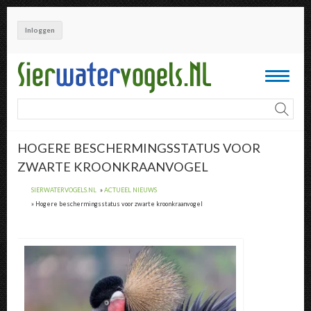
Overslaan
en
Inloggen
naar
de
inhoud
Toggle
gaan
navigati
HOGERE BESCHERMINGSSTATUS VOOR
ZWARTE KROONKRAANVOGEL
SIERWATERVOGELS.NL
ACTUEEL NIEUWS
Hogere beschermingsstatus voor zwarte kroonkraanvogel