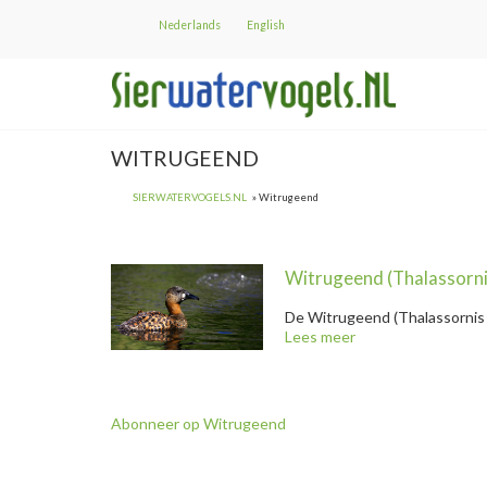
Overslaan
Nederlands
English
en
naar
de
inhoud
gaan
WITRUGEEND
SIERWATERVOGELS.NL
Witrugeend
Witrugeend
(Thalassorn
De
Witrugeend
(Thalassornis 
Lees meer
over
Witrugeend " title="
Witrugee
@title
Abonneer op Witrugeend