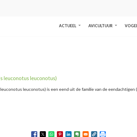
ACTUEEL
AVICULTUUR
VOGE
+
+
is leuconotus leuconotus)
leuconotus leuconotus) is een eend uit de familie van de eendachtigen 
nd
" />