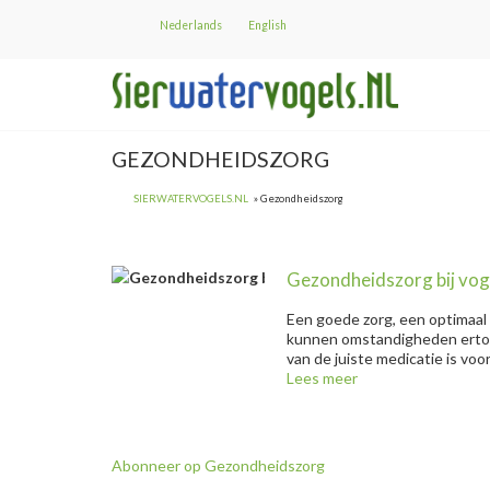
Overslaan
Nederlands
English
en
naar
de
inhoud
gaan
GEZONDHEIDSZORG
SIERWATERVOGELS.NL
Gezondheidszorg
Gezondheidszorg bij vogels " title="
Gezondheidszorg bij vog
Gezondheidsz
Een goede zorg, een optimaal 
kunnen omstandigheden ertoe 
van de juiste medicatie is voo
Lees meer
over
Gezondheidszorg
bij
vogels
Abonneer op Gezondheidszorg