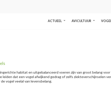
ACTUEEL
AVICULTUUR
VOGE
+
+
els
org bij vogels
" />
ingerichte habitat en uitgebalanceerd voeren zijn van groot belang voor
leiden dat een vogel afwijkend gedrag of zelfs ziekteverschijnselen v
r de vogel veelal van levensbelang.