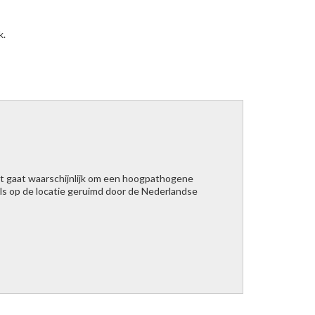
k.
Het gaat waarschijnlijk om een hoogpathogene
ls op de locatie geruimd door de Nederlandse
 bij vogel van hobbyhouder in Watergang
" />