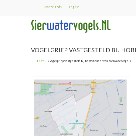
Skip
Nederlands
English
to
main
content
VOGELGRIEP VASTGESTELD BIJ HO
HOME
Vogelgriep vastgesteld bij hobbyhouder van sierwatervogels