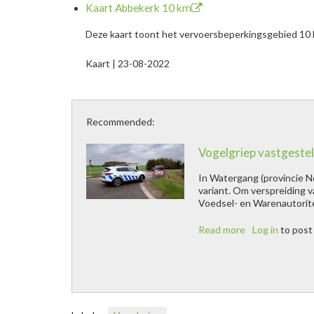
Kaart Abbekerk 10 km
Deze kaart toont het vervoersbeperkingsgebied 10 k
Kaart | 23-08-2022
Recommended:
Vogelgriep vastgestel
In Watergang (provincie No
variant. Om verspreiding 
Vogelgriep vastgesteld bij 
Voedsel- en Warenautorit
Read more
about
Log in
to pos
Vogelgriep
vastgesteld
bij
vogel
van
hobbyhouder