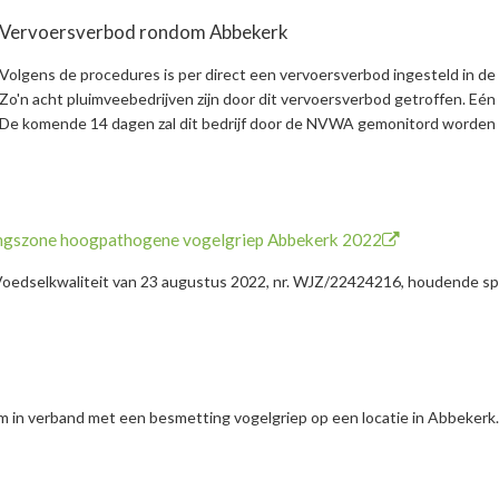
Vervoersverbod rondom Abbekerk
Volgens de procedures is per direct een vervoersverbod ingesteld in d
Zo'n acht pluimveebedrijven zijn door dit vervoersverbod getroffen. Eén p
De komende 14 dagen zal dit bedrijf door de NVWA gemonitord worden a
ingszone hoogpathogene vogelgriep Abbekerk 2022
oedselkwaliteit van 23 augustus 2022, nr. WJZ/22424216, houdende spec
 in verband met een besmetting vogelgriep op een locatie in Abbekerk.