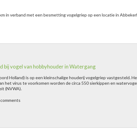
m in verband met een besmetting vogelgriep op een locatie in Abbeker
d bij vogel van hobbyhouder in Watergang
ord Holland) is op een kleinschalige houderij vogelgriep vastgesteld. 
van het virus te voorkomen worden de circa 550 sierkippen en watervoge
vogel van hobbyhouder in Watergang " title="
Vogelgriep vastgesteld
eit (NVWA).
t comments